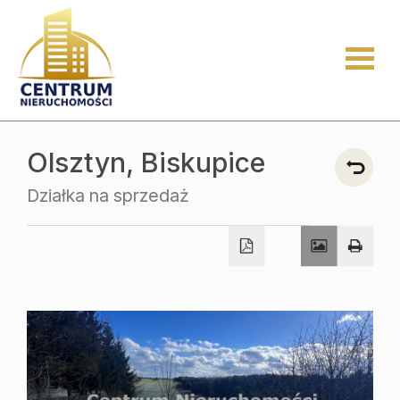
Strona
główna
Oferty
Olsztyn,
Biskupice
Działka na sprzedaż
Mieszka
Domy
Dzialki
Lokale
Zgłosze