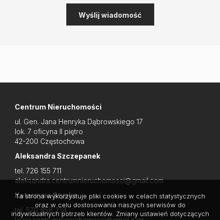
Centrum Nieruchomości
ul. Gen. Jana Henryka Dąbrowskiego 17
lok. 7 oficyna II piętro
42-200 Częstochowa
Aleksandra Szczepanek
tel. 726 155 711
aleksandra.centrumnieruchomosci@gmail.com
Katarzyna Stypka
Ta strona wykorzystuje pliki cookies w celach statystycznych
oraz w celu dostosowania naszych serwisów do
tel. 570 858 234
indywidualnych potrzeb klientów. Zmiany ustawień dotyczących
kasia.centrumnieruchomosci@gmail.com