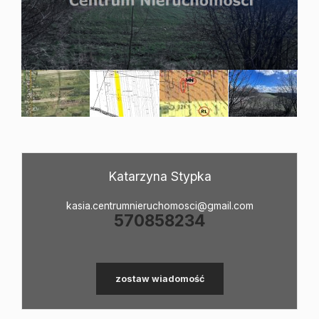
O
firmie
Kontakt
Katarzyna Stypka
kasia.centrumnieruchomosci@gmail.com
570858234
zostaw wiadomość