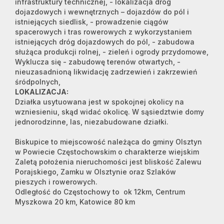
infrastruktury technicznej, - lokalizacja dróg
dojazdowych i wewnętrznych – dojazdów do pól i
istniejących siedlisk, - prowadzenie ciągów
spacerowych i tras rowerowych z wykorzystaniem
istniejących dróg dojazdowych do pól, - zabudowa
służąca produkcji rolnej, - zieleń i ogrody przydomowe,
Wyklucza się - zabudowę terenów otwartych, -
nieuzasadnioną likwidację zadrzewień i zakrzewień
śródpolnych,
LOKALIZACJA:
Działka usytuowana jest w spokojnej okolicy na
wzniesieniu, skąd widać okolicę. W sąsiedztwie domy
jednorodzinne, las, niezabudowane działki.
Biskupice to miejscowość należąca do gminy Olsztyn
w Powiecie Częstochowskim o charakterze wiejskim
Zaletą położenia nieruchomości jest bliskość Zalewu
Porajskiego, Zamku w Olsztynie oraz Szlaków
pieszych i rowerowych.
Odległość do Częstochowy to ok 12km, Centrum
Myszkowa 20 km, Katowice 80 km