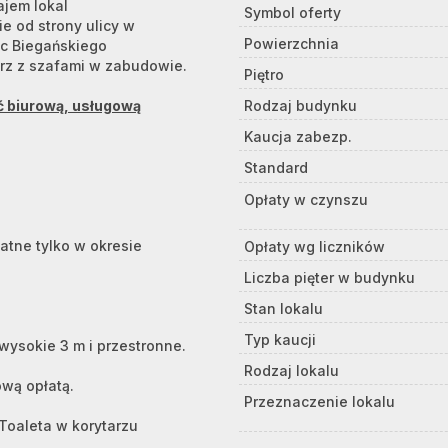
ajem lokal
Symbol oferty
e od strony ulicy w
Powierzchnia
ac Biegańskiego
rz z szafami w zabudowie.
Piętro
ść biurową, usługową
Rodzaj budynku
Kaucja zabezp.
Standard
Opłaty w czynszu
atne tylko w okresie
Opłaty wg liczników
Liczba pięter w budynku
Stan lokalu
Typ kaucji
wysokie 3 m i przestronne.
Rodzaj lokalu
ową opłatą.
Przeznaczenie lokalu
 Toaleta w korytarzu