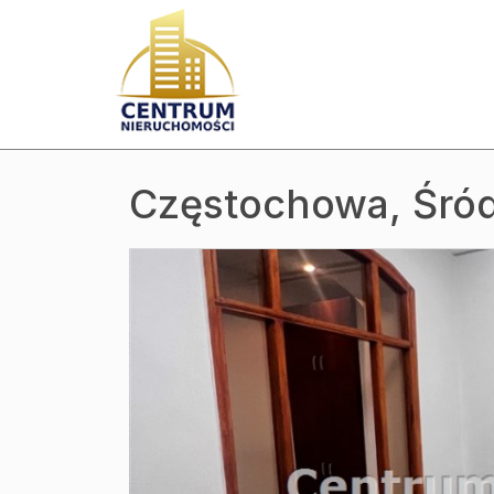
Częstochowa,
Śró