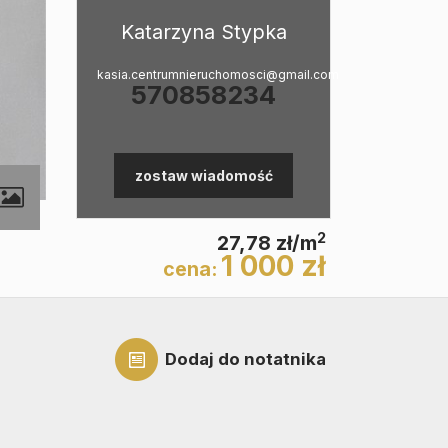
Katarzyna Stypka
kasia.centrumnieruchomosci@gmail.com
570858234
zostaw wiadomość
2
27,78 zł/m
1 000 zł
cena:
Dodaj do notatnika