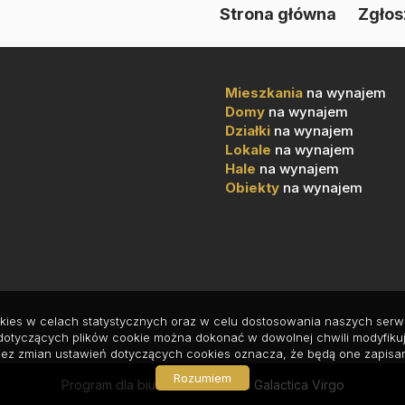
Strona główna
Zgłos
Mieszkania
na wynajem
Domy
na wynajem
Działki
na wynajem
Lokale
na wynajem
Hale
na wynajem
Obiekty
na wynajem
ookies w celach statystycznych oraz w celu dostosowania naszych ser
dotyczących plików cookie można dokonać w dowolnej chwili modyfikuj
y bez zmian ustawień dotyczących cookies oznacza, że będą one zapisa
Rozumiem
Program dla biur nieruchomości
Galactica Virgo