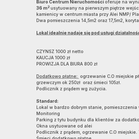
Biuro Centrum Nieruchomości
oferuje na wyn
2
36
m
usytuowany na pierwszym piętrze wejści
kamienicy w centrum miasta przy Alei NMP/ Pl
Dwa pomieszczenia 14,5m2 oraz 17,5m2, koryta
Lokal idealnie nadaje się pod usługi działalno
CZYNSZ 1000 zł netto
KAUCJA 1000 zł
PROWIZJA DLA BIURA 800 zł
Dodatkowo płatne:
ogrzewanie C.O miejskie pł
grzewczym ok 250zł oraz śmieci 105zł.
Podlicznik z prądem wg zużycia.
Standard:
Lokal w bardzo dobrym stanie, pomieszczenia 
Monitoring
Parking z tyłu budynku dla klientów za dodatk
Okna usytuowane od alei
Podlicznik z prądem, ogrzewanie C.O miejskie.
Śmieci dodatkowo płatne