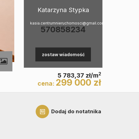
Katarzyna Stypka
kasia.centrumnieruchomosci@gmail.com
570858234
zostaw wiadomość
2
5 783,37 zł/m
299 000 zł
cena:
Dodaj do notatnika