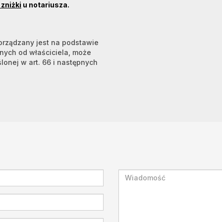
zniżki
u notariusza.
porządzany jest na podstawie
anych od właściciela, może
ślonej w art. 66 i następnych