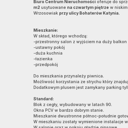
Biuro Centrum Nieruchomości
oferuje do spr
m2
usytuowane
na czwartym piętrze
w niskim
Wrzosowiak
przy ulicy Bohaterów Katynia.
Mieszkanie:
W skład, którego wchodzą:
-przestronny salon z wyjściem na duży balkon
-ustawny pokój
-duża kuchnia
-łazienka
-przedpokój
Do mieszkania przynależy piwnica.
Możliwość korzystania ze strychu który znajduj
Dodatkowym plusem jest zamykany parking tyl
Standard:
Blok z cegły, wybudowany w latach 90.
Okna PCV w bardzo dobrym stanie.
Mieszkanie dwustronne północ-południe got
W mieszkaniu zostały wymienione instalacje 
W salonie oraz w pokoju gładzie gipsowe.