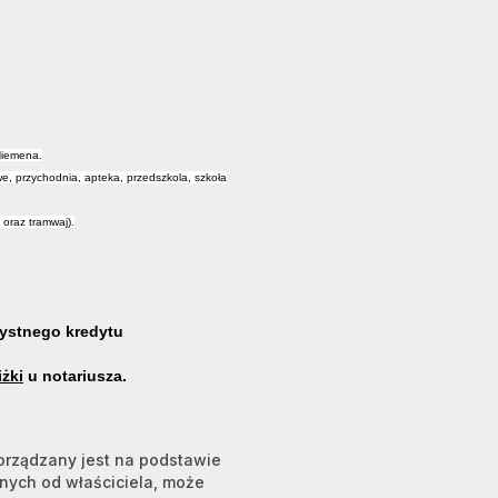
 Niemena.
we, przychodnia, apteka, przedszkola, szkoła
 oraz tramwaj).
ystnego kredytu
iżki
u notariusza.
porządzany jest na podstawie
anych od właściciela, może