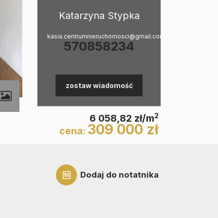
Katarzyna Stypka
kasia.centrumnieruchomosci@gmail.com
570858234
zostaw wiadomość
2
6 058,82 zł/m
309 000 zł
cena:
Dodaj do notatnika