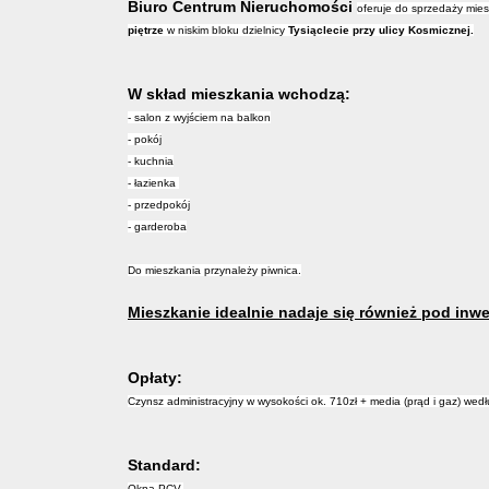
Biuro Centrum Nieruchomości
oferuje do sprzedaży mie
piętrze
w niskim bloku dzielnicy
Tysiąclecie przy ulicy Kosmicznej.
W skład mieszkania wchodzą:
- salon z wyjściem na balkon
- pokój
- kuchnia
- łazienka
- przedpokój
- garderoba
Do mieszkania przynależy piwnica.
Mieszkanie idealnie nadaje się również pod inwe
Opłaty:
Czynsz administracyjny w wysokości ok. 710zł + media (prąd i gaz) wedł
Standard:
Okna PCV.