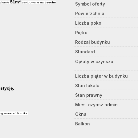
2
51m
szkanie
usytuowane na
trzecim
Symbol oferty
Powierzchnia
Liczba pokoi
Piętro
Rodzaj budynku
Standard
Opłaty w czynszu
Liczba pięter w budynku
Stan lokalu
stycję.
Stan prawny
Mies. czynsz admin.
Okna
ug wskazań licznika.
Balkon