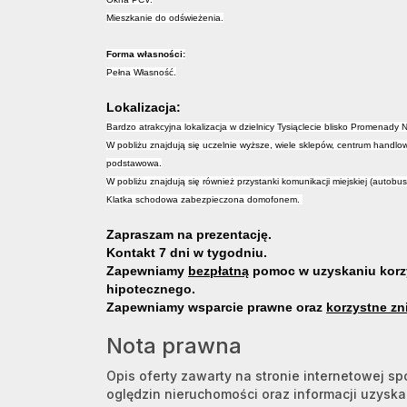
Mieszkanie do odświeżenia.
Forma własności:
Pełna Własność.
Lokalizacja:
Bardzo atrakcyjna lokalizacja w dzielnicy Tysiąclecie blisko Promenady
W pobliżu znajdują się uczelnie wyższe, wiele sklepów, centrum handlo
podstawowa.
W pobliżu znajdują się również przystanki komunikacji miejskiej (autobus
Klatka schodowa zabezpieczona domofonem.
Zapraszam na prezentację.
Kontakt 7 dni w tygodniu.
Zapewniamy
bezpłatną
pomoc w uzyskaniu korz
hipotecznego.
Zapewniamy wsparcie prawne oraz
korzystne zn
Nota prawna
Opis oferty zawarty na stronie internetowej s
oględzin nieruchomości oraz informacji uzysk