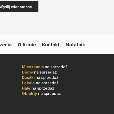
zenia
O firmie
Kontakt
Notatnik
Mieszkania
na sprzedaż
Domy
na sprzedaż
Działki
na sprzedaż
Lokale
na sprzedaż
Hale
na sprzedaż
Obiekty
na sprzedaż