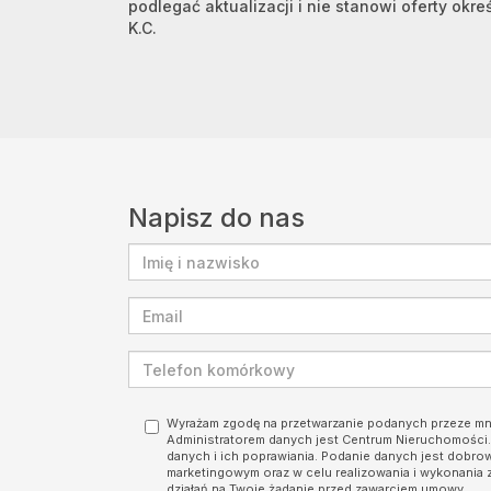
podlegać aktualizacji i nie stanowi oferty okre
K.C.
Napisz do nas
Wyrażam zgodę na przetwarzanie podanych przeze m
Administratorem danych jest Centrum Nieruchomośc
danych i ich poprawiania. Podanie danych jest dobro
marketingowym oraz w celu realizowania i wykonania 
działań na Twoje żądanie przed zawarciem umowy.